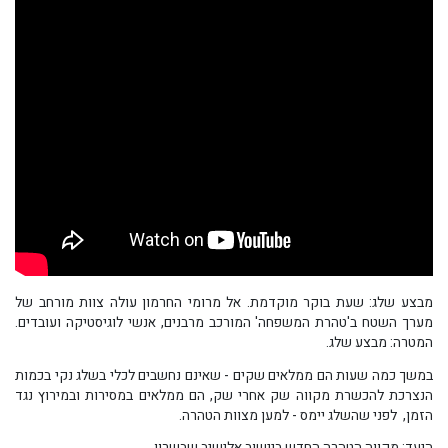
מבצע שלג: שעת בוקר מוקדמת. אל מרומי החרמון עולה צוות מורחב של
מערך השטח ב'טהרת המשפחה' המורכב מרבנים, אנשי לוגיסטיקה ועובדים.
המטרה: מבצע שלג.
במשך כמה שעות הם ממלאים שקים - שאינם נחשבים לכלי בשלג נקי בכמות
הנצרכת להכשרת מקווה שק אחרי שק, הם ממלאים במסירות ובמירוץ נגד
הזמן, לפני שהשלג יימס - למען מצוות הטהרה.