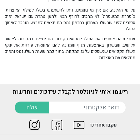
היעד: מקווה הטהרה החדש ביישוב אלישיב שבשרון.
על פי ההלכה, אם אין מי גשמים, ניתן להשתמש בשלג למילוי האוצרות.
ב"טהרת המשפחה" לא מחכים לחורף הבא ולמען טהרת עם ישראל ימים
ספורים לפני שהשלג האחרון בחרמון נמס הם יוצאים למבצע מורכב לאיסוף
השלג.
אחרי שהם אוספים את השלג למשאית קירור, הם יוצאים במהירות ליישוב
אלישיב שבשרון. באמצעות מנוף שמחכה להם המשאית פורקת את שקי
השלג הקפואים שנשפכים על גג המקווה. בתוך כמה שעות השלג נמס והמים
ממלאים את האוצרות.
רישמו אותי לניוזלטר לקבלת עידכונים וחדשות
דואר אלקטרוני
שלח
עקבו אחרינו