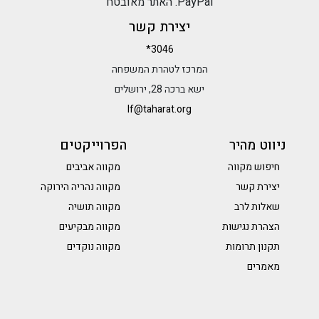
PayPal. האתר מאובטח
יצירת קשר
*3046
המרכז לטהרת המשפחה
ישא ברכה 28, ירושלים
lf@taharat.org
ניווט מהיר
הפרוייקטים
חיפוש מקווה
מקווה אביבים
יצירת קשר
מקווה נהריה הירוקה
שאלות לרב
מקווה תושיה
הצהרת נגישות
מקווה מבקיעים
תקנון תרומות
מקווה נוקדים
מאמרים