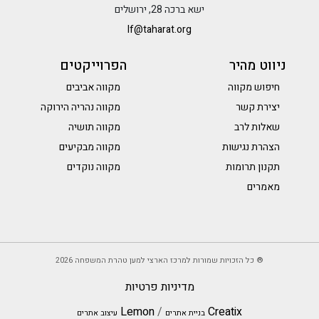
ישא ברכה 28, ירושלים
lf@taharat.org
ניווט מהיר
הפרוייקטים
חיפוש מקווה
מקווה אביבים
יצירת קשר
מקווה נהריה הירוקה
שאלות לרב
מקווה תושיה
הצהרת נגישות
מקווה מבקיעים
תקנון תרומות
מקווה נוקדים
מאמרים
® כל הזכויות שמורות למרכז הארצי למען טהרת המשפחה
2026
מדיניות פרטיות
Lemon
/
Creatix
בניית אתרים
עיצוב אתרים