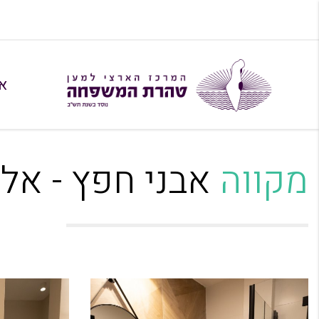
א
מקווה
אבני חפץ - אלול ת