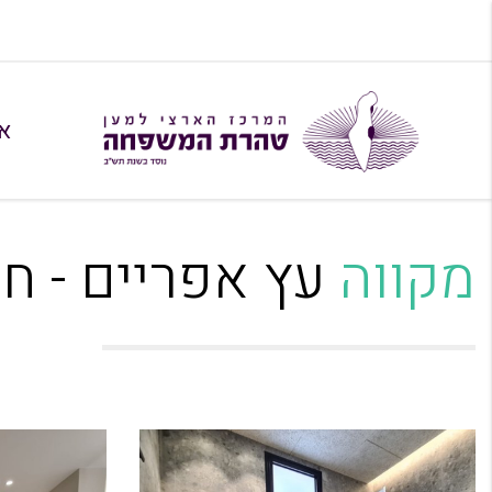
א
מקווה
עץ אפריים - חשוון 