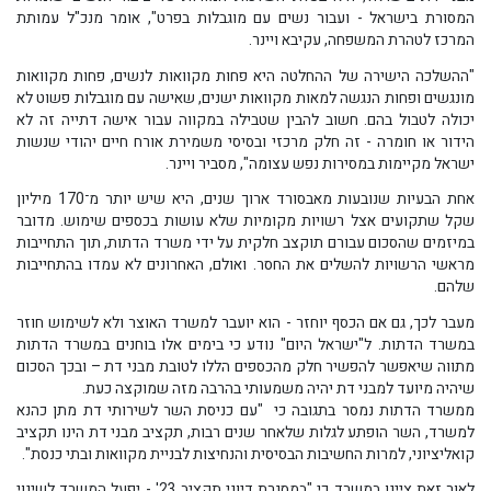
המסורת בישראל - ועבור נשים עם מוגבלות בפרט", אומר מנכ"ל עמותת
המרכז לטהרת המשפחה, עקיבא ויינר.
"ההשלכה הישירה של ההחלטה היא פחות מקוואות לנשים, פחות מקוואות
מונגשים ופחות הנגשה למאות מקוואות ישנים, שאישה עם מוגבלות פשוט לא
יכולה לטבול בהם. חשוב להבין שטבילה במקווה עבור אישה דתייה זה לא
הידור או חומרה - זה חלק מרכזי ובסיסי משמירת אורח חיים יהודי שנשות
ישראל מקיימות במסירות נפש עצומה", מסביר ויינר.
אחת הבעיות שנובעות מאבסורד ארוך שנים, היא שיש יותר מ־170 מיליון
שקל שתקועים אצל רשויות מקומיות שלא עושות בכספים שימוש. מדובר
במיזמים שהסכום עבורם תוקצב חלקית על ידי משרד הדתות, תוך התחייבות
מראשי הרשויות להשלים את החסר. ואולם, האחרונים לא עמדו בהתחייבות
שלהם.
מעבר לכך, גם אם הכסף יוחזר - הוא יועבר למשרד האוצר ולא לשימוש חוזר
במשרד הדתות. ל"ישראל היום" נודע כי בימים אלו בוחנים במשרד הדתות
מתווה שיאפשר להפשיר חלק מהכספים הללו לטובת מבני דת – ובכך הסכום
שיהיה מיועד למבני דת יהיה משמעותי בהרבה מזה שמוקצה כעת.
ממשרד הדתות נמסר בתגובה כי "עם כניסת השר לשירותי דת מתן כהנא
למשרד, השר הופתע לגלות שלאחר שנים רבות, תקציב מבני דת הינו תקציב
קואליציוני, למרות החשיבות הבסיסית והנחיצות לבניית מקוואות ובתי כנסת".
לאור זאת ציינו במשרד כי "במסגרת דיוני תקציב 23' - יפעל המשרד לשינוי