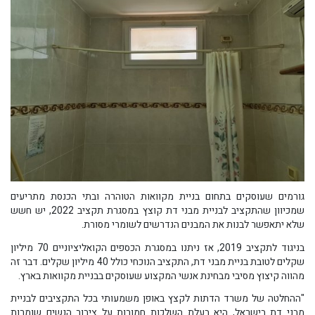
גורמים שעוסקים בתחום בניית מקוואות הטוהרה ובתי הכנסת מתריעים
שמכיוון שהתקציב לבניית מבני דת קוצץ במסגרת תקציב 2022, יש חשש
שלא יתאפשר לבנות את המבנים הנדרשים לשומרי מסורת.
בניגוד לתקציב 2019, אז ניתנו במסגרת הכספים הקואליציוניים 70 מיליון
שקלים לטובת בניית מבני דת, התקציב הנוכחי כולל 40 מיליון שקלים. דבר זה
מהווה קיצוץ מסיבי מבחינת אנשי המקצוע שעוסקים בבניית מקוואות בארץ.
"ההחלטה של משרד הדתות לקצץ באופן משמעותי בכל התקציבים לבניית
מבני דת בישראל, היא בעלת השלכות חמורות על ציבור הנשים שומרות